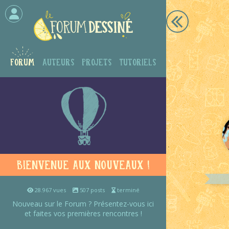
Forum
Auteurs
Projets
Tutoriels
Bienvenue aux nouveaux !
28.967 vues
507 posts
terminé
Nouveau sur le Forum ? Présentez-vous ici
et faites vos premières rencontres !