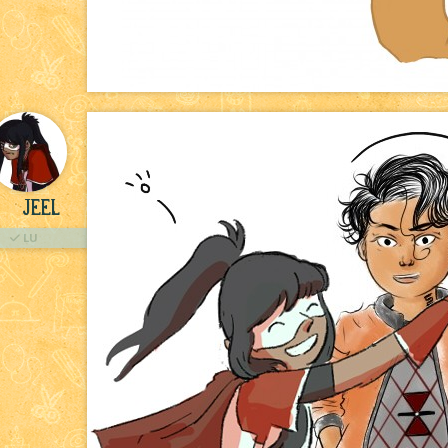
Jeel
LU