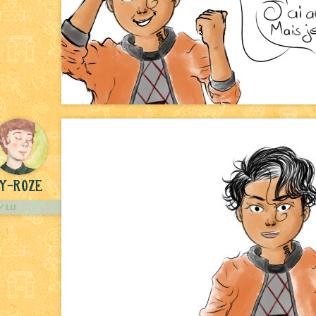
y-Roze
LU