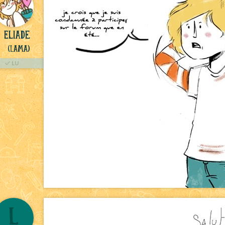
Eliade
(Lama)
LU
L