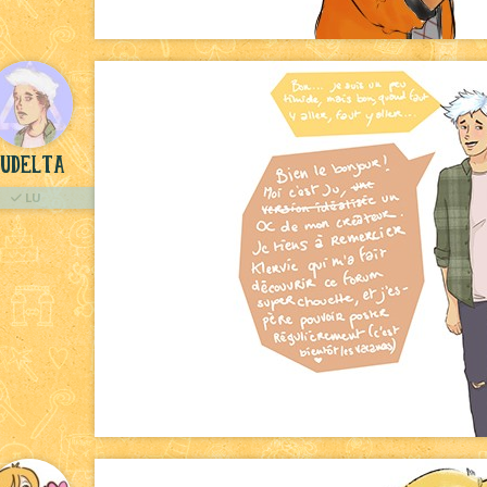
judelta
LU