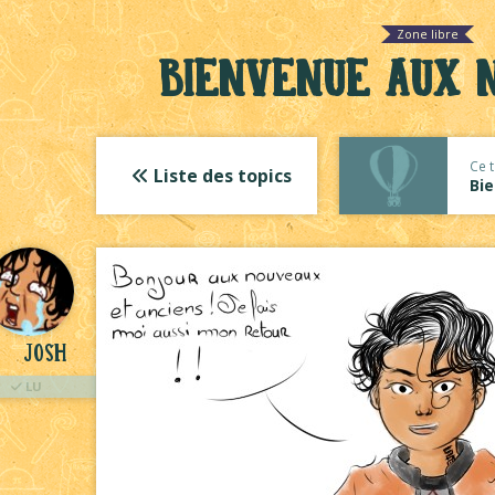
Zone libre
Bienvenue aux n
Ce t
Liste des topics
Bi
Josh
LU