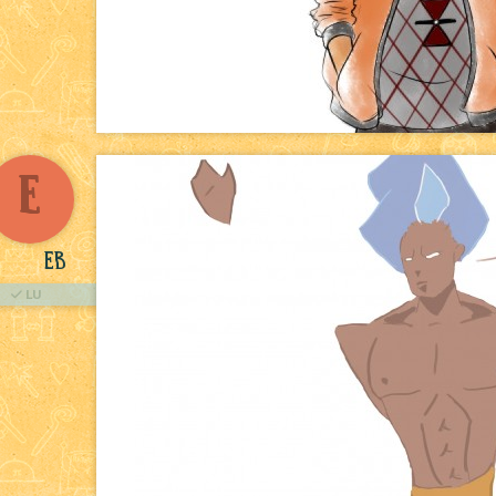
E
EB
LU