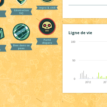
Impro & chill
Génération
SVJ
e
Ligne de vie
Porté
100
disparu
Bien dans sa
peau
e
50
0
2012
20