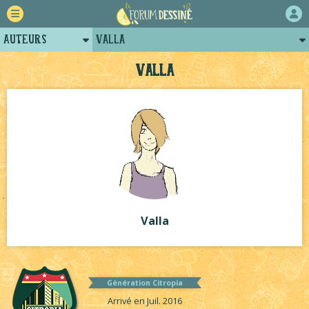
Auteurs
Valla
Retour
Posts de valla
Valla
Forum
Projets
Tutoriels
Valla
Génération Citropia
Arrivé en Juil. 2016