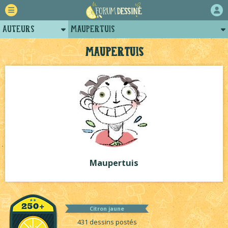
Auteurs
Maupertuis
Retour
Posts de maupertuis
Maupertuis
Forum
Arènes de maupertuis
Projets
Projets collectifs de maupertuis
Tutoriels
Maupertuis
Citron jaune
431 dessins postés