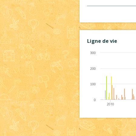
Ligne de vie
300
200
100
0
2010