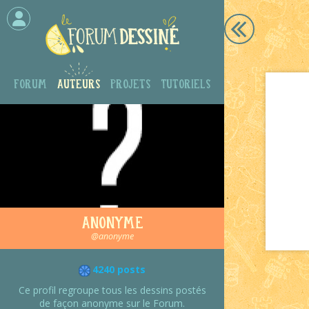
Forum
Auteurs
Projets
Tutoriels
Anonyme
@anonyme
4240 posts
Ce profil regroupe tous les dessins postés
de façon anonyme sur le Forum.