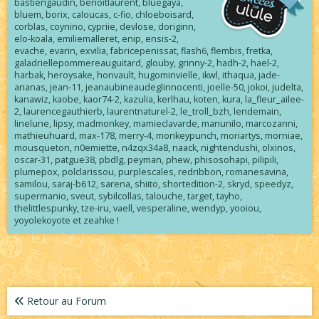
bastiengaudin, benoitlaurent, bluegaya,
bluem, borix, caloucas, c-fio, chloeboisard,
corblas, coynino, cypriie, devlose, doriginn,
elo-koala, emiliemalleret, enip, ensis-2,
evache, evarin, exvilia, fabricepenissat, flash6, flembis, fretka,
galadriellepommereauguitard, glouby, grinny-2, hadh-2, hael-2,
harbak, heroysake, honvault, hugominvielle, ikwl, ithaqua, jade-
ananas, jean-11, jeanaubineaudeglinnocenti, joelle-50, jokoi, judelta,
kanawiz, kaobe, kaor74-2, kazulia, kerlhau, koten, kura, la_fleur_ailee-
2, laurencegauthierb, laurentnaturel-2, le_troll_bzh, lendemain,
linelune, lipsy, madmonkey, mamieclavarde, manunilo, marcozanni,
mathieuhuard, max-178, merry-4, monkeypunch, moriartys, morniae,
mousqueton, n0emiette, n4zqx34a8, naack, nightendushi, olxinos,
oscar-31, patgue38, pbdlg, peyman, phew, phisosohapi, pilipili,
plumepox, polclarissou, purplescales, redribbon, romanesavina,
samilou, saraj-b612, sarena, shiito, shortedition-2, skryd, speedyz,
supermanio, sveut, sybilcollas, talouche, target, tayho,
thelittlespunky, tze-iru, vaell, vesperaline, wendyp, yooiou,
yoyolekoyote et zeahke !
Retour au Forum