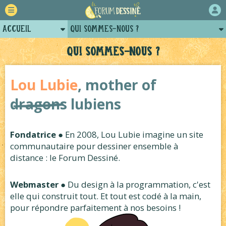
Accueil
Qui sommes-nous ?
Retour
Comment ça marche ?
Qui sommes-nous ?
Forum
Charte
Lou Lubie
, mother of
Auteurs
Historique
dragons
lubiens
Projets
Revue de presse
Tutoriels
Plugins
Fondatrice
● En 2008, Lou Lubie imagine un site
Contact
communautaire pour dessiner ensemble à
distance : le Forum Dessiné.
Webmaster
● Du design à la programmation, c'est
elle qui construit tout. Et tout est codé à la main,
pour répondre parfaitement à nos besoins !