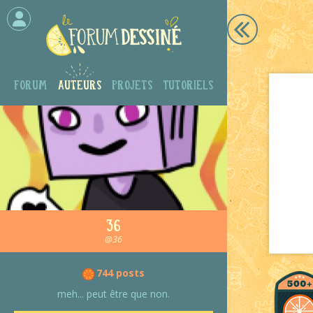
Forum
Auteurs
Projets
Tutoriels
36
@36
744 posts
meh... peut être que non.