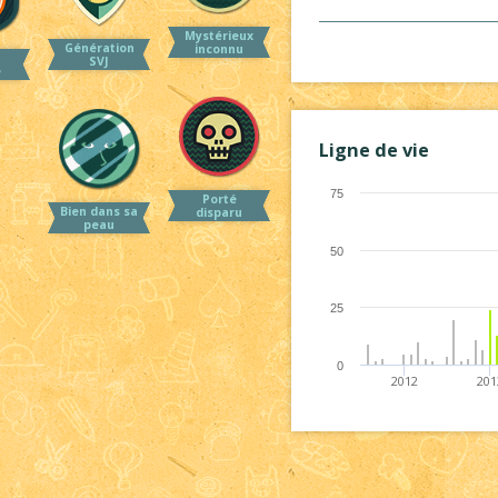
Mystérieux
Génération
inconnu
SVJ
e
Ligne de vie
75
Porté
Bien dans sa
disparu
peau
50
25
0
2012
201