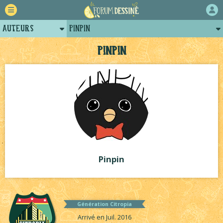
Auteurs
Pinpin
Retour
Posts de pinpin
Pinpin
Forum
Projets
Tutoriels
Pinpin
Génération Citropia
Arrivé en Juil. 2016