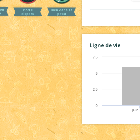
on
Porté
Bien dans sa
a
disparu
peau
Ligne de vie
7.5
5
2.5
0
Juin