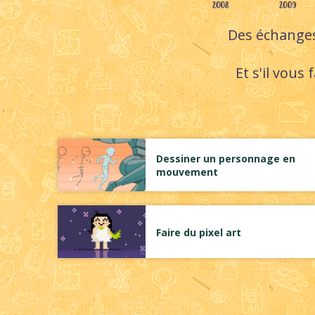
Des échanges 
Et s'il vous
Dessiner un personnage en
mouvement
Faire du pixel art