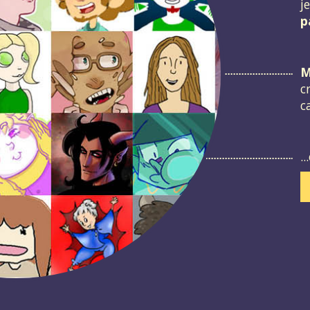
j
p
M
c
c
.