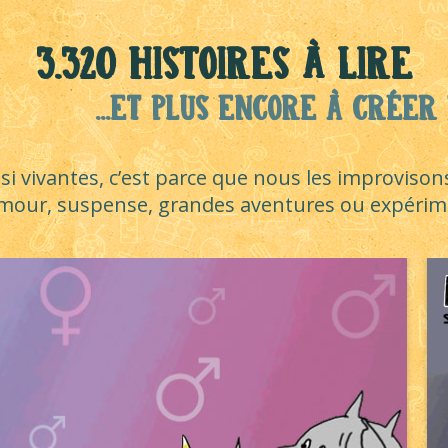
3.320 histoires à lire
...et plus encore à créer 
 si vivantes, c’est parce que nous les improvison
umour, suspense, grandes aventures ou expérimen