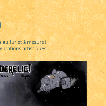
!
s au fur et à mesure !
tations artistiques...