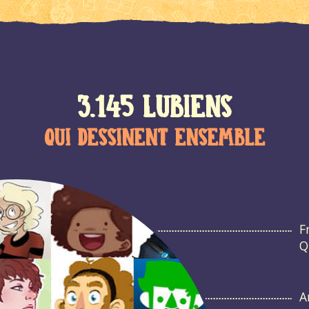
3.145 lubiens
qui dessinent ensemble
F
Q
A