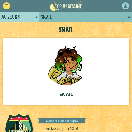
Auteurs
SNAIL
Retour
Posts de snail
SNAIL
Forum
Projets
Tutoriels
SNAIL
Génération Citropia
Arrivé en Juin 2016