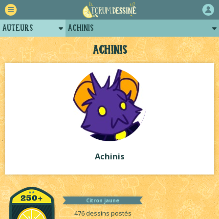
Auteurs
Achinis
Retour
Posts d'Achinis
Achinis
Forum
Arènes d'Achinis
Projets
Projets collectifs d'Achinis
Tutoriels
Achinis
Citron jaune
476 dessins postés