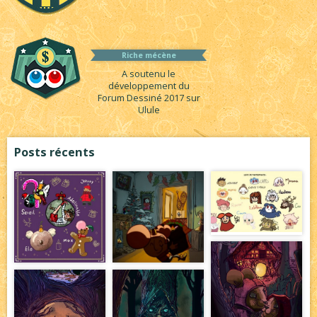
Riche mécène
A soutenu le
développement du
Forum Dessiné 2017 sur
Ulule
Posts récents