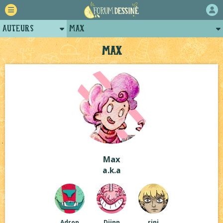
Auteurs
Max
Retour
Posts de max
Max
Forum
Arènes de max
Projets
Projets collectifs de max
Tutoriels
Max
a.k.a
Adrop
Djinn
rini