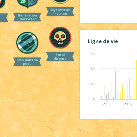
Mystérieux
inconnu
Génération
Hawkward
e
Ligne de vie
75
Porté
disparu
Bien dans sa
peau
50
25
0
2015
2016