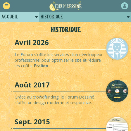
Accueil
Historique
Retour
Comment ça marche ?
Historique
Forum
Charte
Avril 2026
Auteurs
Qui sommes-nous ?
Le Forum s'offre les services d'un développeur
Projets
Revue de presse
professionnel pour optimiser le site et réduire
les coûts,
Eralion
.
Tutoriels
Plugins
Contact
Août 2017
Grâce au crowdfunding, le Forum Dessiné
s'offre un design moderne et responsive.
Sept. 2015