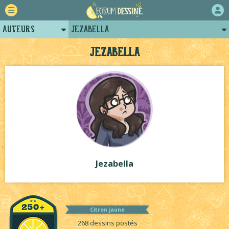
Auteurs
Jezabella
Retour
Posts de jezabella
Jezabella
Forum
Arènes de jezabella
Projets
Projets collectifs de jezabella
Tutoriels
Jezabella
Citron jaune
268 dessins postés