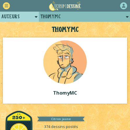
Auteurs
ThomyMC
Retour
Posts de thomymc
ThomyMC
Forum
Arènes de thomymc
Projets
Projets collectifs de thomymc
Tutoriels
ThomyMC
Citron jaune
374 dessins postés