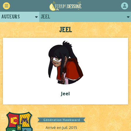
Auteurs
Jeel
Retour
Posts de jeel
Jeel
Forum
Projets
Tutoriels
Jeel
Génération Hawkward
Arrivé en Juil. 2015