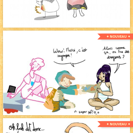
✦ NOUVEAU ✦
✦ NOUVEAU ✦