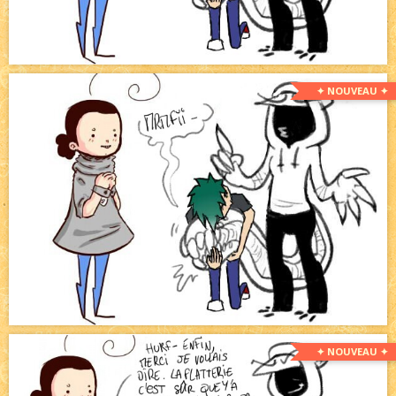
✦ NOUVEAU ✦
✦ NOUVEAU ✦