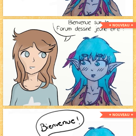
✦ NOUVEAU ✦
✦ NOUVEAU ✦