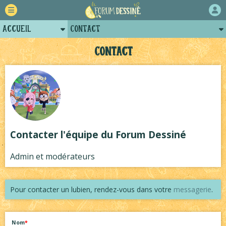
Accueil
Contact
Retour
Comment ça marche ?
Contact
Forum
Charte
Auteurs
Qui sommes-nous ?
Projets
Historique
Tutoriels
Revue de presse
Contacter l'équipe du Forum Dessiné
Plugins
Admin et modérateurs
Pour contacter un lubien, rendez-vous dans votre
messagerie
.
Nom