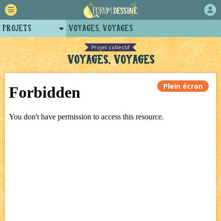
Projets
Voyages, Voyages
Retour
Projet collectif
Voyages, Voyages
Forum
Auteurs
Plein écran
Tutoriels