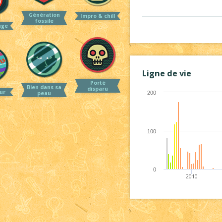
Génération
Impro & chill
fossile
uge
Ligne de vie
Porté
Bien dans sa
disparu
ur
200
peau
100
0
2010