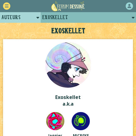
Auteurs
Exoskellet
Retour
Posts d'Exoskellet
Exoskellet
Forum
Arènes d'Exoskellet
Projets
Projets collectifs d'Exoskellet
Tutoriels
Exoskellet
a.k.a
Jaggier
MICR0XE