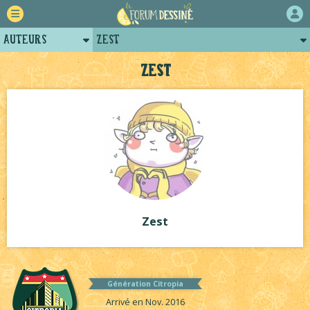
Auteurs
Zest
Retour
Posts de zest
Zest
Forum
Arènes de zest
Projets
Projets collectifs de zest
Tutoriels
Zest
Génération Citropia
Arrivé en Nov. 2016