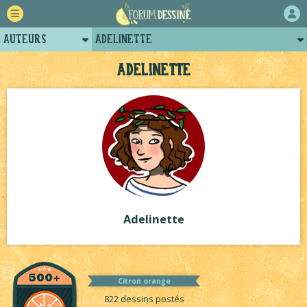
Auteurs
Adelinette
Retour
Posts d'Adelinette
Adelinette
Forum
Arènes d'Adelinette
Projets
Projets collectifs d'Adelinette
Tutoriels
Adelinette
Citron orange
822 dessins postés