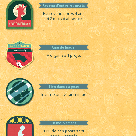
Revenu d'entre les morts
Est revenu après 4 ans
et 2 mois d'absence
Âme de leader
A organisé 1 projet
Bien dans sa peau
Incarne un avatar unique
En mouvement
13% de ses posts sont