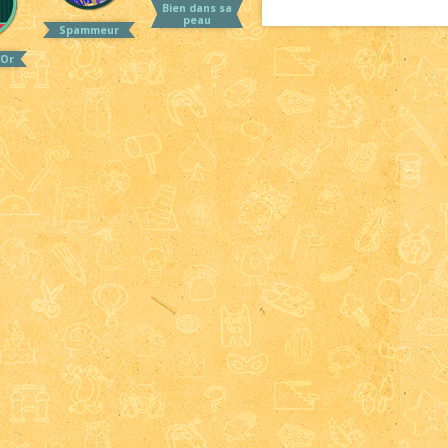
Bien dans sa
peau
Spammeur
Or