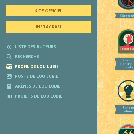
SITE OFFICIEL
Citron no
INSTAGRAM
LISTE DES AUTEURS
RECHERCHE
Reven
d'entre 
PROFIL DE LOU LUBIE
morts
POSTS DE LOU LUBIE
ARÈNES DE LOU LUBIE
PROJETS DE LOU LUBIE
Bonne
idées