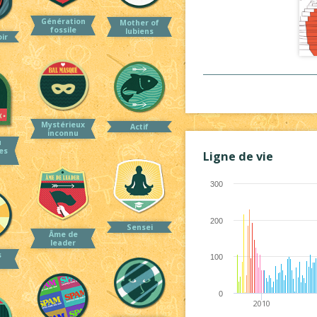
Génération
Mother of
fossile
lubiens
ir
Mystérieux
Actif
inconnu
u
les
Ligne de vie
300
200
Sensei
Âme de
leader
s
100
0
2010