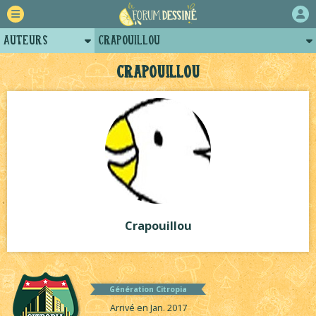
Auteurs
Crapouillou
Retour
Posts de crapouillou
Crapouillou
Forum
Arènes de crapouillou
Projets
Projets collectifs de crapouillou
Tutoriels
Crapouillou
Génération Citropia
Arrivé en Jan. 2017