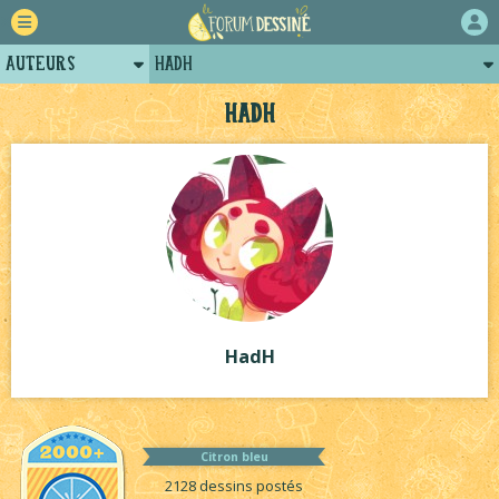
Auteurs
HadH
Retour
Posts de hadh
HadH
Forum
Arènes de hadh
Projets
Projets collectifs de hadh
Tutoriels
HadH
Citron bleu
2128 dessins postés