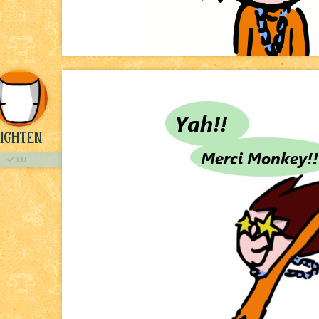
ighten
LU