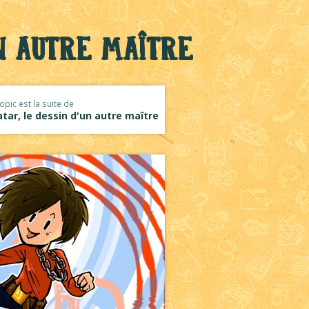
un autre maître
opic est la suite de
tar, le dessin d'un autre maître