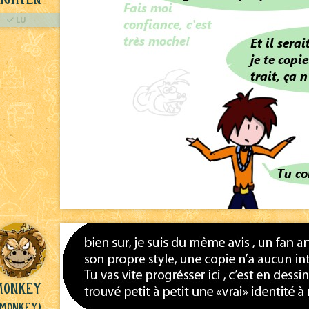
LU
monkey
(Monkey)