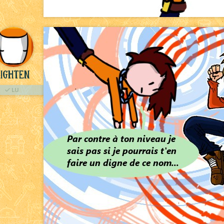
ighten
LU