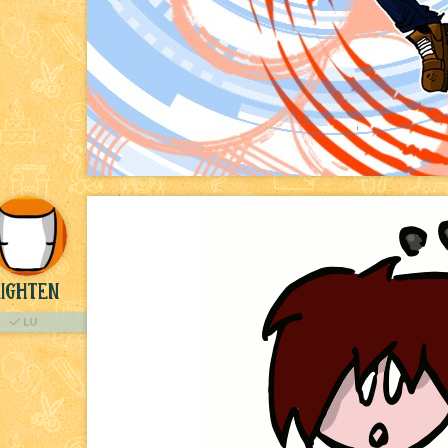
ighten
LU