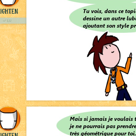
ighten
LU
ighten