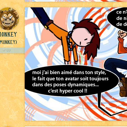
monkey
(Monkey)
LU