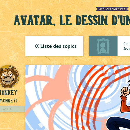
Ateliers d'artistes
Avatar, le dessin d'
Ce t
Liste des topics
Ava
monkey
(Monkey)
LU