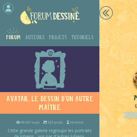
Forum
Auteurs
Projets
Tutoriels
Avatar, le dessin d'un autre
maître
44.657 vues
523 posts
terminé
Cette grande galerie regroupe les portraits
de lubiens... vus par d'autres lubiens.