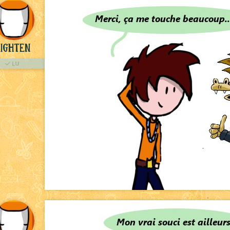
ighten
LU