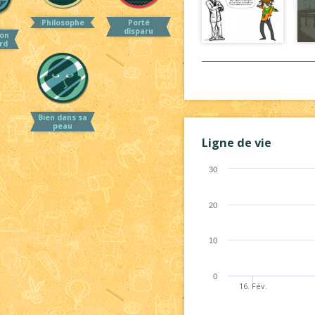
Philosophe
Porté
disparu
on
rd
Bien dans sa
peau
Ligne de vie
30
20
10
0
16. Fév.