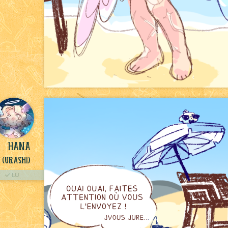
Hana
(Urashi)
LU