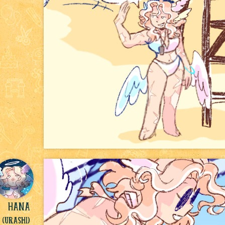
Hana
(Urashi)