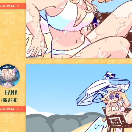
NOUVEAU ✦
Hana
(Urashi)
NOUVEAU ✦