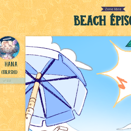
Zone libre
Beach Épis
Hana
(Urashi)
LU