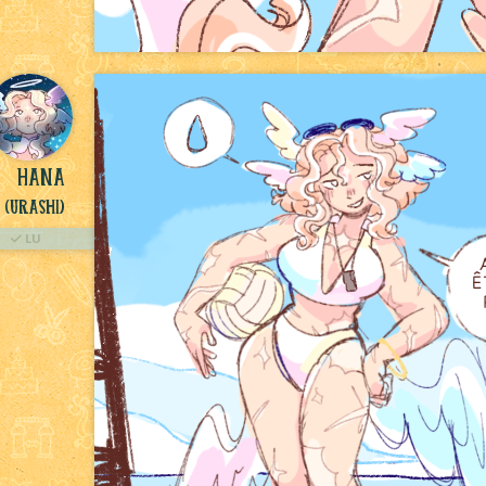
Hana
(Urashi)
LU