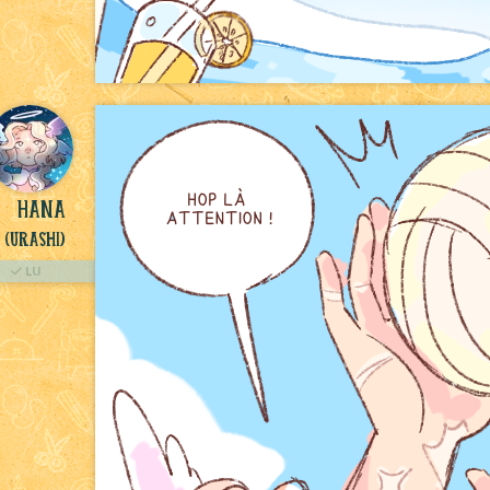
Hana
(Urashi)
LU