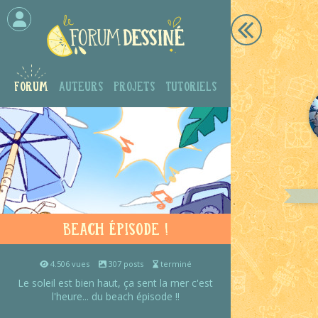
Forum
Auteurs
Projets
Tutoriels
Beach Épisode !
4.506 vues
307 posts
terminé
Le soleil est bien haut, ça sent la mer c'est
l'heure... du beach épisode !!