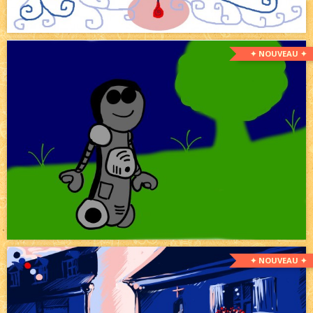
✦ NOUVEAU ✦
✦ NOUVEAU ✦