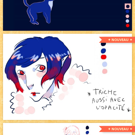
✦ NOUVEAU ✦
✦ NOUVEAU ✦