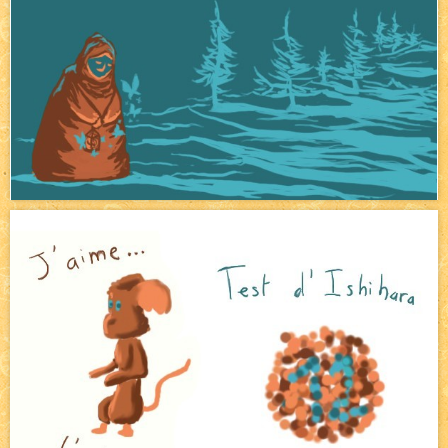
Pique-nique d'été
NEW
Avatar, le dessin d'un autre maître
NEW
Beyond the cliff (suite)
NEW
On retape les miniatures de l'accueil
NEW