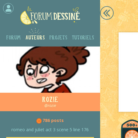
Forum
Auteurs
Projets
Tutoriels
Rozie
@rozie
786 posts
romeo and juliet act 3 scene 5 line 176