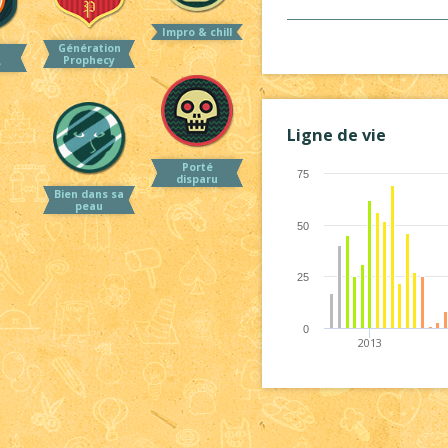
Impro & chill
Génération
Prophecy
e
Ligne de vie
Porté
75
disparu
Bien dans sa
peau
50
25
0
2013