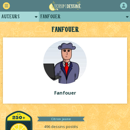
Auteurs
Fanfouer
Retour
Posts de fanfouer
Fanfouer
Forum
Arènes de fanfouer
Projets
Projets collectifs de fanfouer
Tutoriels
Fanfouer
Citron jaune
496 dessins postés