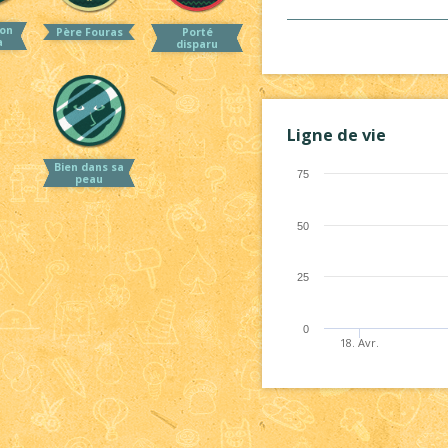
on
Père Fouras
Porté
a
disparu
Ligne de vie
Bien dans sa
75
peau
50
25
0
18. Avr.