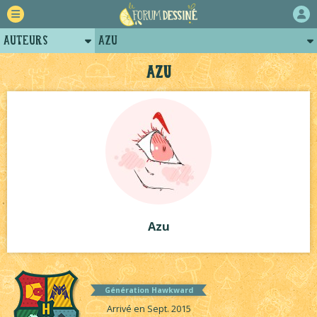
Auteurs
Azu
Retour
Posts d'Azu
Azu
Forum
Projets
Tutoriels
Azu
Génération Hawkward
Arrivé en Sept. 2015