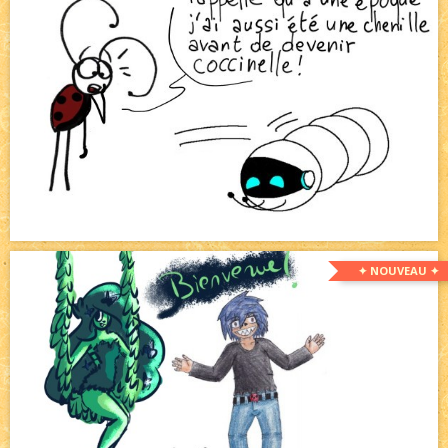
✦ NOUVEAU ✦