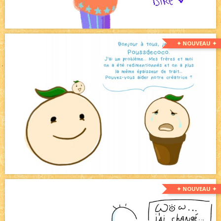
✦ NOUVEAU ✦
✦ NOUVEAU ✦