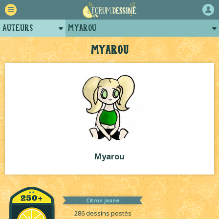
Auteurs
Myarou
Retour
Posts de myarou
Myarou
Forum
Arènes de myarou
Projets
Projets collectifs de myarou
Tutoriels
Myarou
Citron jaune
286 dessins postés