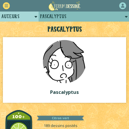
Auteurs
Pascalyptus
Retour
Posts de pascalyptus
Pascalyptus
Forum
Arènes de pascalyptus
Projets
Tutoriels
Pascalyptus
Citron vert
189 dessins postés