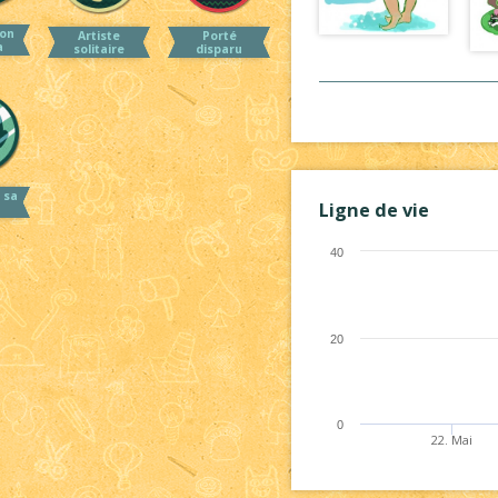
on
Artiste
Porté
a
solitaire
disparu
 sa
Ligne de vie
40
20
0
22. Mai