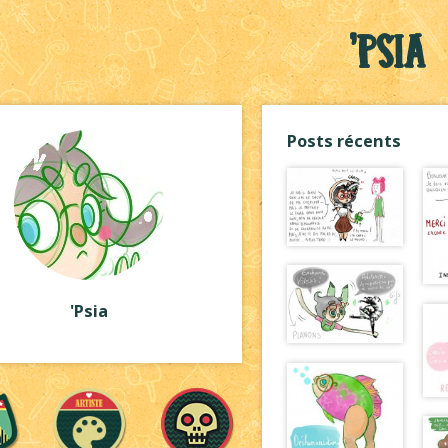
'Psia
Posts récents
'Psia