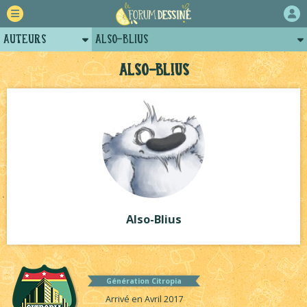
Auteurs
Also-Blius
Retour
Posts d'Also-Blius
Also-Blius
Forum
Projets collectifs d'Also-Blius
Projets
Tutoriels
Also-Blius
Génération Citropia
Arrivé en Avril 2017