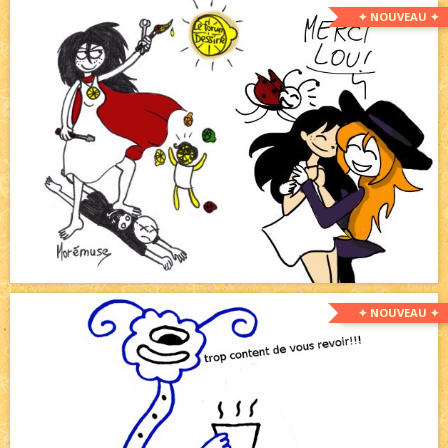
✦ NOUVEAU ✦
✦ NOUVEAU ✦