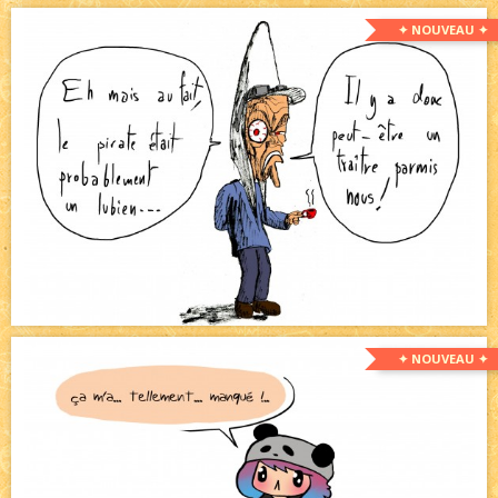
✦ NOUVEAU ✦
✦ NOUVEAU ✦