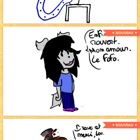
✦ NOUVEAU ✦
✦ NOUVEAU ✦