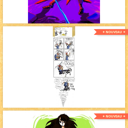
✦ NOUVEAU ✦
✦ NOUVEAU ✦