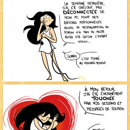
Bienvenue aux nouvell.eaux !
NEW
Bazar
NEW
Beyond the cliff (suite)
NEW
On retape les miniatures de l'accueil
NEW