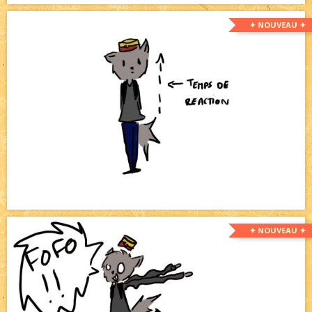
✦ NOUVEAU ✦
✦ NOUVEAU ✦