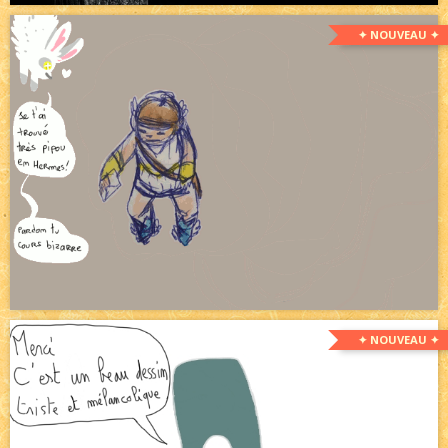
✦ NOUVEAU ✦
✦ NOUVEAU ✦