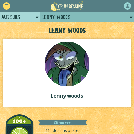
Auteurs
Lenny woods
Retour
Posts de lenny woods
Lenny woods
Forum
Projets
Tutoriels
Lenny woods
Citron vert
111 dessins postés