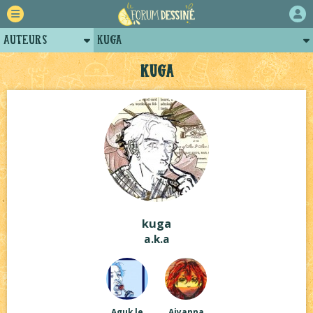
Auteurs
kuga
Retour
Posts de kuga
kuga
Forum
Arènes de kuga
Projets
Projets collectifs de kuga
Tutoriels
kuga
a.k.a
Aguk le
Aiyanna