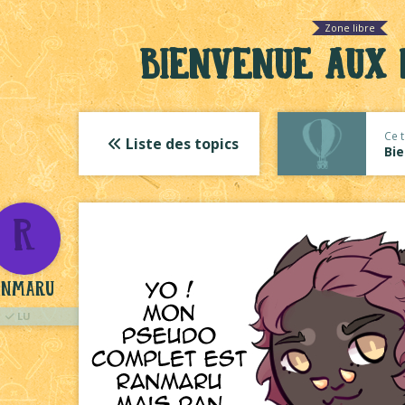
Zone libre
Bienvenue aux
Ce t
Liste des topics
Bi
R
anmaru
LU