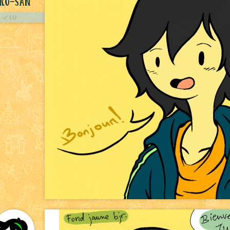
ro-San
LU