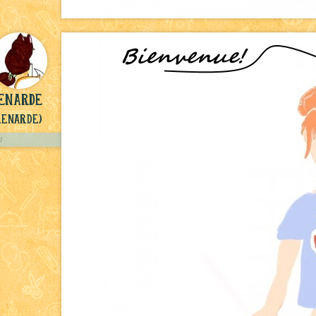
Renarde
Renarde)
U