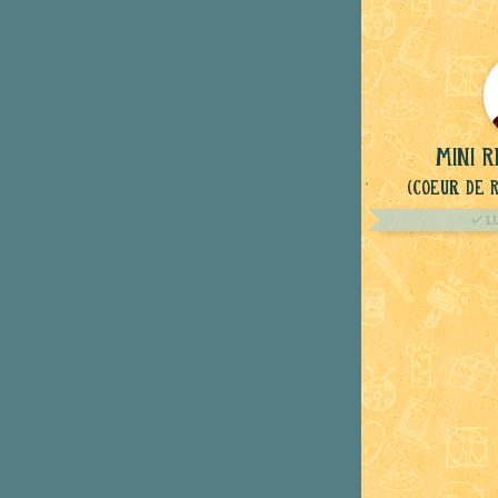
Mini 
(Coeur de 
L