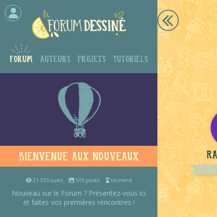
Forum
Auteurs
Projets
Tutoriels
R
Bienvenue aux nouveaux
21.335 vues
515 posts
terminé
Nouveau sur le Forum ? Présentez-vous ici
et faites vos premières rencontres !