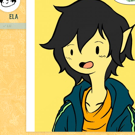
ELA
LU