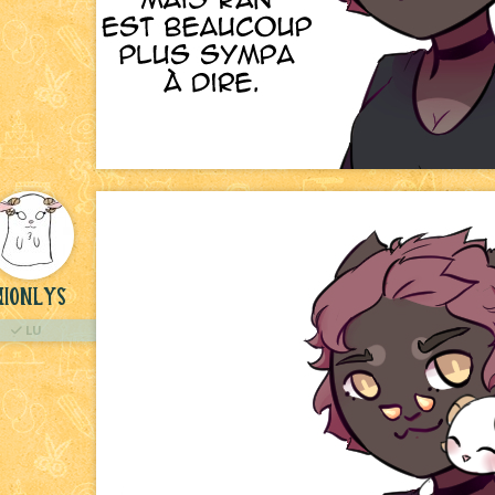
Nionlys
LU