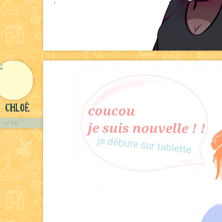
Chloé
LU