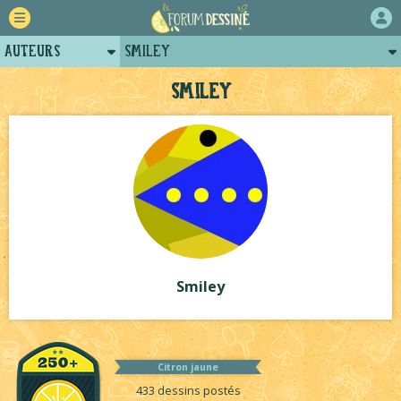
Auteurs
Smiley
Retour
Posts de smiley
Smiley
Forum
Arènes de smiley
Projets
Projets collectifs de smiley
Tutoriels
Smiley
Citron jaune
433 dessins postés