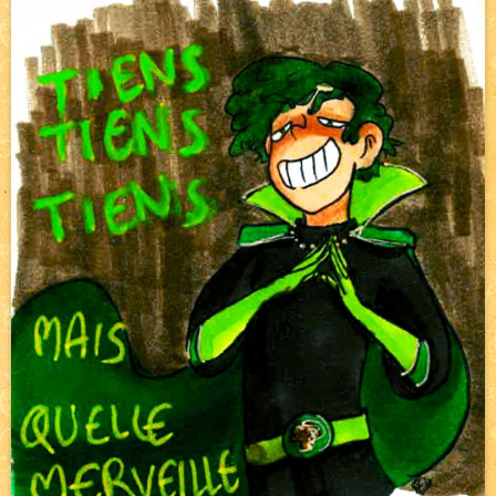
Pique-nique d'été
NEW
Avatar, le dessin d'un autre maître
NEW
Beyond the cliff (suite)
NEW
On retape les miniatures de l'accueil
NEW
Le Jeu du Trône II – Après l'explosion
NEW
Le Jeu du Trône – Généalogie
NEW