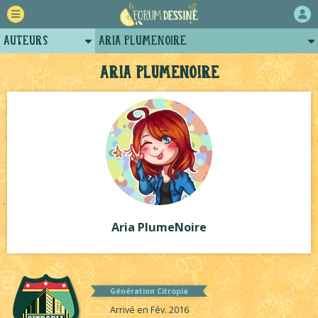
Auteurs
Aria PlumeNoire
Retour
Posts d'Aria PlumeNoire
Aria PlumeNoire
Forum
Projets
Tutoriels
Aria PlumeNoire
Génération Citropia
Arrivé en Fév. 2016