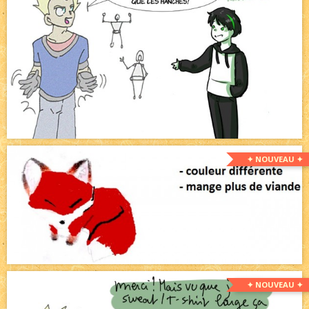
✦ NOUVEAU ✦
✦ NOUVEAU ✦