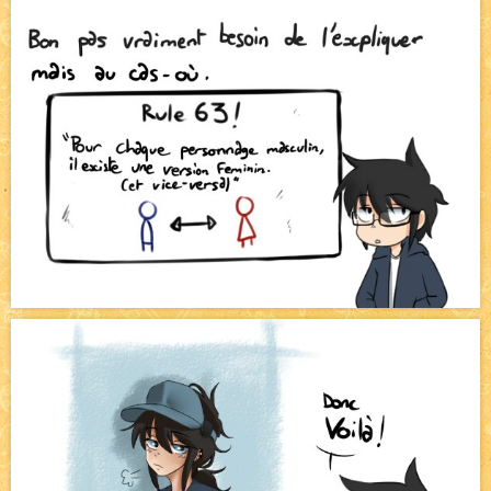
Pique-nique d'été
NEW
Avatar, le dessin d'un autre maître
NEW
Beyond the cliff (suite)
NEW
On retape les miniatures de l'accueil
NEW
Le Jeu du Trône II – Après l'explosion
NEW
Le Jeu du Trône – Généalogie
NEW